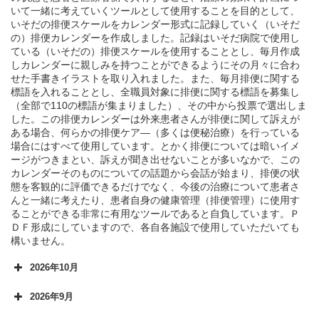
いて一緒に考えていくツールとして使用することを目的として、
いそだの排便スケールをカレンダー形式に記録していく（いそだ
の）排便カレンダーを作成しました。記録はいそだ病院で使用し
ている（いそだの）排便スケールを使用することとし、毎月作成
しカレンダーに親しみを持つことができるようにその月々に合わ
せた手書きイラストを取り入れました。また、毎月排便に関する
標語を入れることとし、全職員対象に排便に関する標語を募集し
（全部で110の標語が集まりました）、その中から投票で選出しま
した。この排便カレンダーは外来患者さんが排便に関して訴えが
ある場合、何らかの排便ケア―（多くは便秘治療）を行っている
場合にはすべて使用しています。とかく排便については暗いイメ
ージがつきまとい、訴えが聞き出せないことが多いなかで、この
カレンダーそのものについての話題から会話が始まり、排便の状
態を客観的に評価できるだけでなく、今後の治療について患者さ
んと一緒に考えたり、患者自身の健康管理（排便管理）に使用す
ることができる非常に有用なツールであると自負しています。Ｐ
ＤＦ形成にしていますので、各自各施設で使用していただいても
構いません。
2026年10月
2026年9月