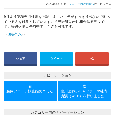
2020/09/05 更新
フローラの活動報告
のトピックス
9月より便秘専門外来を開設しました。便がすっきり出ないで困っ
ている方を対象としています。担当医師は岩川和秀診療部長で
す。毎週火曜日午前中で、予約も可能です。
→
便秘外来
へ
シェア
ツイート
+1
ナビーゲーション
前
次
前
次
の
の
腸内フローラ検査始めました
岩川医師がＥＡファーマ社内
投
投
講演（WEB）を行いました
稿
稿
カテゴリー内のナビーゲーション