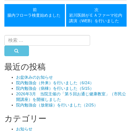
前
次
前
次
の
の
腸内フローラ検査始めました
岩川医師がＥＡファーマ社内
投
投
講演（WEB）を行いました
稿
稿
検
索:
検索
最近の投稿
お盆休みのお知らせ
院内勉強会（外来）を行いました（6/24）
院内勉強会（病棟）を行いました（5/15）
2026年3月 当院主催の「第５回お通じ健康教室」（市民公
開講座）を開催しました
院内勉強会（放射線）を行いました（2/25）
カテゴリー
お知らせ