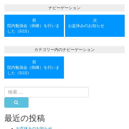
ナビーゲーション
前
次
前
次
の
の
院内勉強会（病棟）を行いま
お盆休みのお知らせ
投
投
した（5/15）
稿
稿
カテゴリー内のナビーゲーション
前
次
前
の
の
院内勉強会（病棟）を行いま
投
投
した（5/15）
稿
稿
検
索:
検索
最近の投稿
お盆休みのお知らせ