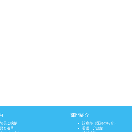
内
部門紹介
院長ご挨拶
診療部（医師の紹介）
要と沿革
看護・介護部