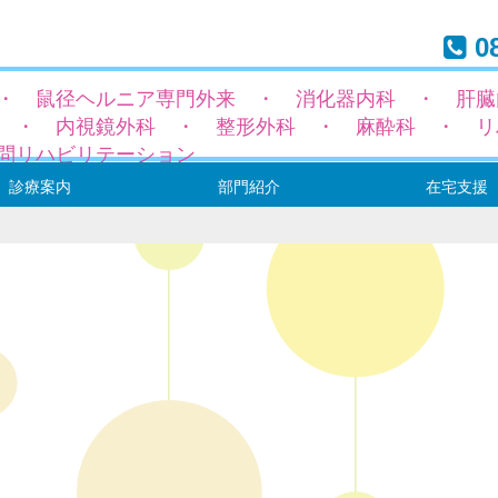
08
・ 鼠径ヘルニア専門外来 ・ 消化器内科 ・ 肝臓
 ・ 内視鏡外科 ・ 整形外科 ・ 麻酔科 ・ リ
問リハビリテーション
診療案内
部門紹介
在宅支援
径ヘルニア専門外来
科
科
トーマ（専門）外来
外来
科
域
療表
ックと健康診断
内
手術について
診療部（医師の紹介）
看護・介護部
地域連携室
リハビリテーション室
薬剤部
栄養管理部
事務部
居宅介護支援センタ
通所リハビリテーシ
訪問リハビリテーシ
訪問診療