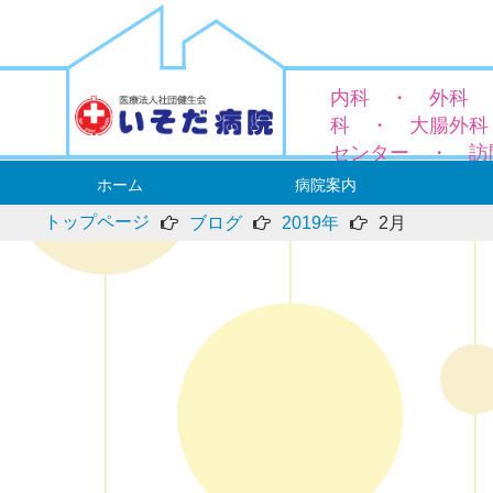
内科 ・ 外科 
科 ・ 大腸外科
センター ・ 訪
ホーム
病院案内
トップページ
ブログ
2019年
2月
病院長ご挨拶
概要と沿革
理念と基本方針
厚生労働大臣の定める掲示事項
当院における個人情報の利用目的
アクセス
外科
― 鼠
内科
肛門外
大腸外
― ス
― 便秘
整形外
麻酔科
専門領
外来診
人間ド
入院案
当院の