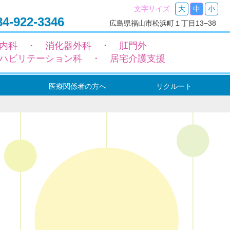
文字サイズ
大
中
小
4-922-3346
広島県福山市松浜町１丁目13−38
内科 ・ 消化器外科 ・ 肛門外
ハビリテーション科 ・ 居宅介護支援
医療関係者の方へ
リクルート
ー
ョン
ョン
転入院（依頼）の流れ
地域包括ケア病床設置のご案内
機能強化型在宅療養支援病院のご案内