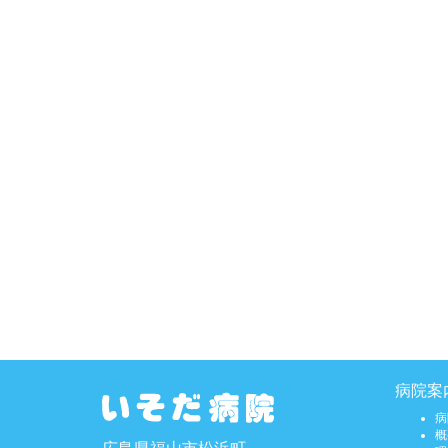
病院案
病
概