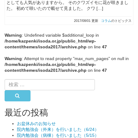
としても人気がありますから。 そのクワズイモに花が咲きまし
た。 初めて咲いたので載せて見ました。 クワ […]
2017/08/01 更新
コラム
のトピックス
Warning
: Undefined variable $additional_loop in
/home/kazpenki/isoda.or.jp/public_html/wp-
content/themes/isoda2017/archive.php
on line
47
Warning
: Attempt to read property "max_num_pages" on null in
/home/kazpenki/isoda.or.jp/public_html/wp-
content/themes/isoda2017/archive.php
on line
47
検
索:
検索
最近の投稿
お盆休みのお知らせ
院内勉強会（外来）を行いました（6/24）
院内勉強会（病棟）を行いました（5/15）