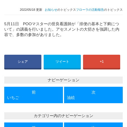
2022/05/18 更新
お知らせ
のトピックス
フローラの活動報告
のトピックス
5月11日 POOマスターの世良看護師が「排便の基本と下痢につ
いて」の講義を行いました。アセスメントの大切さを強調した内
容で、多数の参加がありました。
シェア
ツイート
+1
ナビーゲーション
前
次
前
次
の
の
いちご
油絵
投
投
稿
稿
カテゴリー内のナビーゲーション
前
次