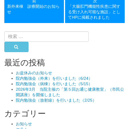
前
次
の
の
新外来棟 診療開始のお知ら
「大腸肛門機能性疾患に関す
投
投
せ
る受け入れ可能な施設」とし
稿
稿
てHPに掲載されました
検
索:
検索
最近の投稿
お盆休みのお知らせ
院内勉強会（外来）を行いました（6/24）
院内勉強会（病棟）を行いました（5/15）
2026年3月 当院主催の「第５回お通じ健康教室」（市民公
開講座）を開催しました
院内勉強会（放射線）を行いました（2/25）
カテゴリー
お知らせ