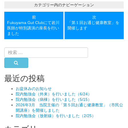
カテゴリー内のナビーゲーション
前
次
前
次
の
の
Fukuyama Gut Clubにて岩川
「第１回お通じ健康教室」を
投
投
医師が特別講演の座長を行い
開催します
稿
稿
ました
検
索:
検索
最近の投稿
お盆休みのお知らせ
院内勉強会（外来）を行いました（6/24）
院内勉強会（病棟）を行いました（5/15）
2026年3月 当院主催の「第５回お通じ健康教室」（市民公
開講座）を開催しました
院内勉強会（放射線）を行いました（2/25）