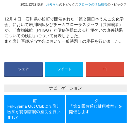
2022/12/22 更新
お知らせ
のトピックス
フローラの活動報告
のトピックス
12月４日 石川県小松町で開催された「第２回日本うんこ文化学
会」において岩川医師及びチームフローラスタッフ（共同演者）
が、「食物繊維（PHGG）と便秘体操による排便ケアの改善効果
についての検討」について発表しました。
また岩川医師が当学会において一般演題Ⅰの座長を行いました。
シェア
ツイート
+1
ナビーゲーション
前
次
前
次
の
の
Fukuyama Gut Clubにて岩川
「第１回お通じ健康教室」を
投
投
医師が特別講演の座長を行い
開催します
稿
稿
ました