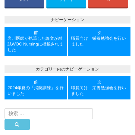
ナビーゲーション
前
次
前
次
の
の
岩川医師が執筆した論文が雑
職員向け 栄養勉強会を行い
投
投
誌WOC Nursingに掲載されま
ました
稿
稿
した
カテゴリー内のナビーゲーション
前
次
前
次
の
の
2024年夏の「消防訓練」を行
職員向け 栄養勉強会を行い
投
投
いました
ました
稿
稿
検
索:
検索