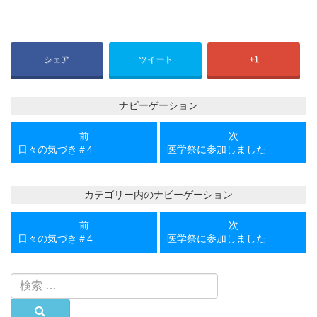
シェア
ツイート
+1
ナビーゲーション
前
次
前
次
の
の
日々の気づき＃4
医学祭に参加しました
投
投
稿
稿
カテゴリー内のナビーゲーション
前
次
前
次
の
の
日々の気づき＃4
医学祭に参加しました
投
投
稿
稿
検
索:
検索