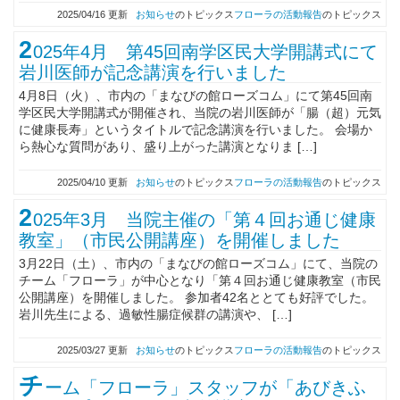
2025/04/16 更新
お知らせ
のトピックス
フローラの活動報告
のトピックス
2
025年4月 第45回南学区民大学開講式にて
岩川医師が記念講演を行いました
4月8日（火）、市内の「まなびの館ローズコム」にて第45回南
学区民大学開講式が開催され、当院の岩川医師が「腸（超）元気
に健康長寿」というタイトルで記念講演を行いました。 会場か
ら熱心な質問があり、盛り上がった講演となりま […]
2025/04/10 更新
お知らせ
のトピックス
フローラの活動報告
のトピックス
2
025年3月 当院主催の「第４回お通じ健康
教室」（市民公開講座）を開催しました
3月22日（土）、市内の「まなびの館ローズコム」にて、当院の
チーム「フローラ」が中心となり「第４回お通じ健康教室（市民
公開講座）を開催しました。 参加者42名ととても好評でした。
岩川先生による、過敏性腸症候群の講演や、 […]
2025/03/27 更新
お知らせ
のトピックス
フローラの活動報告
のトピックス
チ
ーム「フローラ」スタッフが「あびきふ