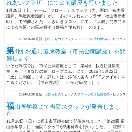
れあいプラザ」にて出前講座を行いました
1月25日（土）チーム「フローラ」スタッフ（岩川医師、有木看
護師、馬屋原看護師）が、「あびきふれあいプラザ（福山市新市
町）」で開催された「いきいきサロン」にて、「大腸肛門専門医
によるお通じの悩み解消（便秘と便もれ）」のタ […]
2025/01/30 更新
お知らせ
のトピックス
フローラの活動報告
のトピックス
第
4回 お通じ健康教室（市民公開講座）を開
催します
いそだ病院では、市民公開講座として「第4回 お通じ健康教
室」を、『まなびの館 ローズコム』にて、2025年3月22日
（土）に開催します。詳しくは、添付の案内（PDFファイル）を
ご覧ください。 【申込方法】 いそだ病院（ […]
2024/11/26 更新
お知らせ
のトピックス
フローラの活動報告
のトピックス
福
山医学祭にて当院スタッフが発表しまし
た
11月10日（日）に福山市医師会館で開催されました「第28回 福
山医学祭」に、当院スタッフが2組発表を行いました。 腹部マ