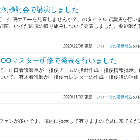
症例検討会で講演しました
室で「排便ケア―を見直しませんか？」のタイトルで講演を行い
細菌、いそだ病院の取り組みについて発表しました。薬剤師だ
2020/12/08 更新
フローラの活動報告
の
POOマスター研修で発表を行いました
て、山口看護師長が「排便チームの指針作成・排便情報掲示」
ついて、有木看護師が「排便カレンダーの作成・排便後の評価
2020/11/02 更新
フローラの活動報告
の
ファンが多いです。院内に掲示して有りますので見に来てくだ