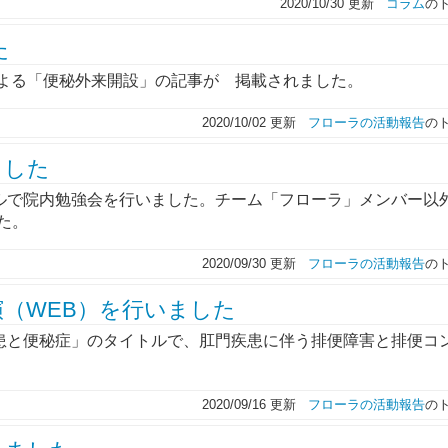
2020/10/30 更新
コラム
の
た
による「便秘外来開設」の記事が 掲載されました。
2020/10/02 更新
フローラの活動報告
の
ました
トルで院内勉強会を行いました。チーム「フローラ」メンバー以
た。
2020/09/30 更新
フローラの活動報告
の
（WEB）を行いました
疾患と便秘症」のタイトルで、肛門疾患に伴う排便障害と排便コ
2020/09/16 更新
フローラの活動報告
の