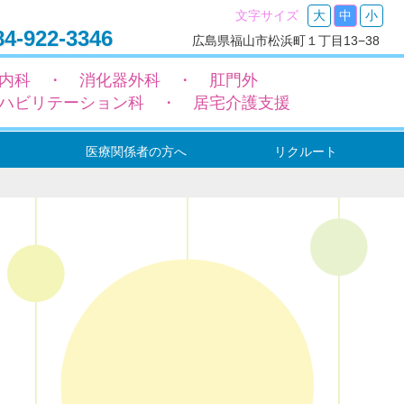
文字サイズ
大
中
小
4-922-3346
広島県福山市松浜町１丁目13−38
内科 ・ 消化器外科 ・ 肛門外
ハビリテーション科 ・ 居宅介護支援
医療関係者の方へ
リクルート
ー
ョン
ョン
転入院（依頼）の流れ
地域包括ケア病床設置のご案内
機能強化型在宅療養支援病院のご案内