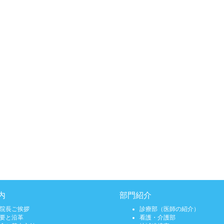
内
部門紹介
院長ご挨拶
診療部（医師の紹介）
要と沿革
看護・介護部