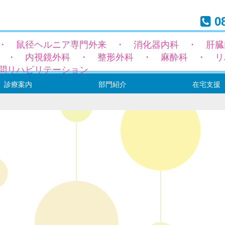
08
・ 鼠径ヘルニア専門外来 ・ 消化器内科 ・ 肝臓
 ・ 内視鏡外科 ・ 整形外科 ・ 麻酔科 ・ リ
問リハビリテーション
診療案内
部門紹介
在宅支援
径ヘルニア専門外来
科
科
トーマ（専門）外来
外来
科
域
療表
ックと健康診断
内
手術について
診療部（医師の紹介）
看護・介護部
地域連携室
リハビリテーション室
薬剤部
栄養管理部
事務部
居宅介護支援センタ
通所リハビリテーシ
訪問リハビリテーシ
訪問診療