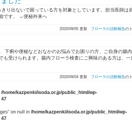
しました
っきり出ないで困っている方を対象としています。担当医師は
能です。 →便秘外来へ
2020/09/05 更新
フローラの活動報告
の
。 下痢や便秘などおなかのお悩みでお困りの方、ご自身の腸
でも受けられます。腸内フローラ検査にご興味のある方は、一
2020/09/04 更新
フローラの活動報告
の
n
/home/kazpenki/isoda.or.jp/public_html/wp-
e
47
ges" on null in
/home/kazpenki/isoda.or.jp/public_html/wp-
e
47