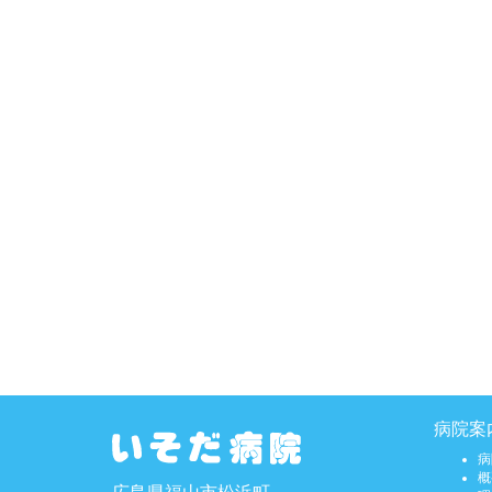
病院案
病
概