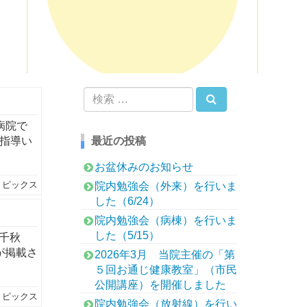
検索
検
索:
病院で
を指導い
最近の投稿
お盆休みのお知らせ
トピックス
院内勉強会（外来）を行いま
した（6/24）
院内勉強会（病棟）を行いま
した（5/15）
原千秋
が掲載さ
2026年3月 当院主催の「第
５回お通じ健康教室」（市民
公開講座）を開催しました
トピックス
院内勉強会（放射線）を行い