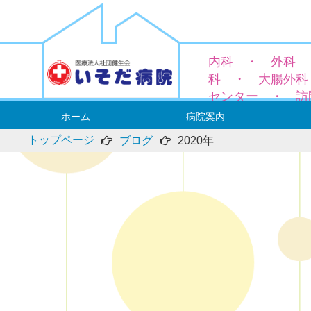
内科 ・ 外科 
科 ・ 大腸外科
センター ・ 訪
ホーム
病院案内
トップページ
ブログ
2020年
病院長ご挨拶
概要と沿革
理念と基本方針
厚生労働大臣の定める掲示事項
当院における個人情報の利用目的
アクセス
外科
― 鼠
内科
肛門外
大腸外
― ス
― 便秘
整形外
麻酔科
専門領
外来診
人間ド
入院案
当院の