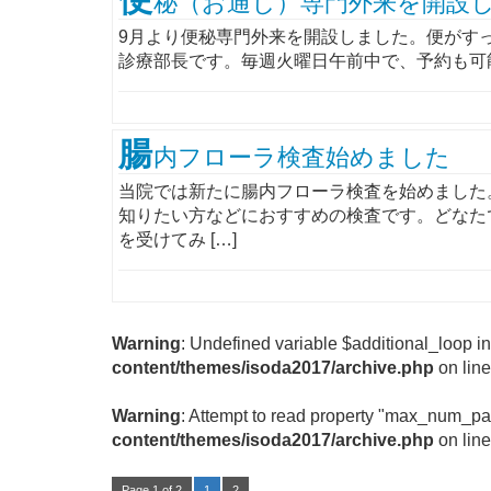
秘（お通じ）専門外来を開設
9月より便秘専門外来を開設しました。便がす
診療部長です。毎週火曜日午前中で、予約も可
腸
内フローラ検査始めました
当院では新たに腸内フローラ検査を始めました
知りたい方などにおすすめの検査です。どなた
を受けてみ […]
Warning
: Undefined variable $additional_loop i
content/themes/isoda2017/archive.php
on lin
Warning
: Attempt to read property "max_num_pa
content/themes/isoda2017/archive.php
on lin
Page 1 of 2
1
2