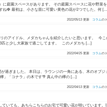
）に庭園スペースがあります。 その庭園スペースに花や野菜
🍓 最初は、小さな苗に可愛い黄色の花が2つでした。何 […
2022/05/13 更新
コラム
の
ビリのアイドル、メダカちゃんを紹介したいと思います。 今こ
匹と少し大家族で過ごしてます。 このメダカち […]
2022/04/25 更新
コラム
の
間が過ぎました。 本日は、ラウンジの一角にある、木のオブジ
」「コナラ」の木です🌴 真ん中の欅の […]
2022/04/13 更新
コラム
の
をしていても、あちらこちらのお宅で可愛い花が咲いています。