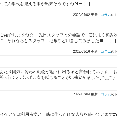
入学式を迎える事が出来そうですね🌸🎒 […]
2022/04/02 更新
コラム
の
ご紹介しますね☆ 先日スタッフとの会話で「昔はよく編み
、それならとスタッフ、毛糸など用意してみました🧶 「 […]
2022/03/16 更新
コラム
の
にあたり陽気に誘われ動物が地上に出る頃と言われています。 
へ行くとポカポカ春を感じることが出来始めました( ◠‿◠ )
2022/03/04 更新
コラム
の
イケアでは利用者様と一緒に作ったひな人形を飾っています🎎