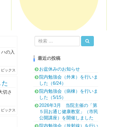
検索
検
索:
リハの入
最近の投稿
お盆休みのお知らせ
トピックス
院内勉強会（外来）を行いま
した
した（6/24）
院内勉強会（病棟）を行いま
大切さ
した（5/15）
2026年3月 当院主催の「第
トピックス
５回お通じ健康教室」（市民
公開講座）を開催しました
院内勉強会（放射線）を行い