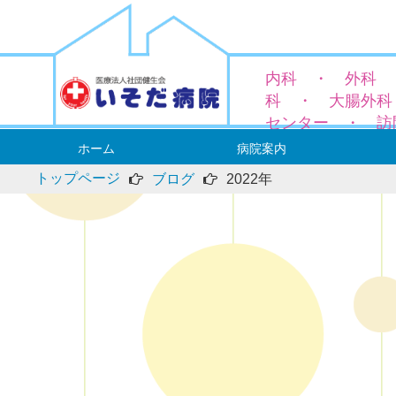
内科 ・ 外科 
科 ・ 大腸外科
センター ・ 訪
ホーム
病院案内
トップページ
ブログ
2022年
病院長ご挨拶
概要と沿革
理念と基本方針
厚生労働大臣の定める掲示事項
当院における個人情報の利用目的
アクセス
外科
― 鼠
内科
肛門外
大腸外
― ス
― 便秘
整形外
麻酔科
専門領
外来診
人間ド
入院案
当院の