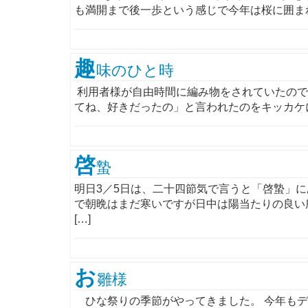
も満開まで後一歩という感じで今年は桜に囲まれて
趣
味のひと時
利用者様が自由時間に編み物をされていたので
てね、好きだったの」と言われたのをキッカケに
啓
蟄
明日3／5日は、二十四節気で言うと「啓蟄」
で朝晩はまだ寒いですが日中は陽当たりの良い所
[…]
お
雛様
ひな祭りの季節がやってきました。 今年もデ