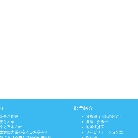
内
部門紹介
院長ご挨拶
診療部（医師の紹介）
要と沿革
看護・介護部
念と基本方針
地域連携室
生労働大臣の定める掲示事項
リハビリテーション室
院における個人情報の利用目的
薬剤部