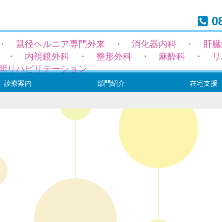
08
・ 鼠径ヘルニア専門外来 ・ 消化器内科 ・ 肝臓
 ・ 内視鏡外科 ・ 整形外科 ・ 麻酔科 ・ リ
問リハビリテーション
診療案内
部門紹介
在宅支援
径ヘルニア専門外来
科
科
トーマ（専門）外来
外来
科
域
療表
ックと健康診断
内
手術について
診療部（医師の紹介）
看護・介護部
地域連携室
リハビリテーション室
薬剤部
栄養管理部
事務部
居宅介護支援センタ
通所リハビリテーシ
訪問リハビリテーシ
訪問診療