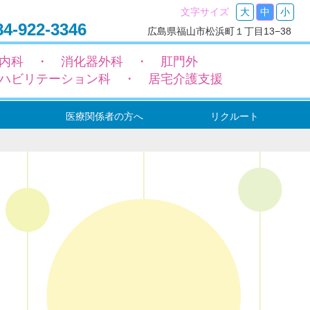
文字サイズ
大
中
小
4-922-3346
広島県福山市松浜町１丁目13−38
内科 ・ 消化器外科 ・ 肛門外
ハビリテーション科 ・ 居宅介護支援
医療関係者の方へ
リクルート
ー
ョン
ョン
転入院（依頼）の流れ
地域包括ケア病床設置のご案内
機能強化型在宅療養支援病院のご案内