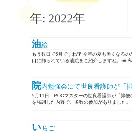
年:
2022年
油
絵
もう数日で6月ですね🌴 今年の夏も暑くなるの
口に飾られている油絵をご紹介しますね。🖼 私
院
内勉強会にて世良看護師が「
5月11日 POOマスターの世良看護師が「排
を強調した内容で、多数の参加がありました。
い
ちご