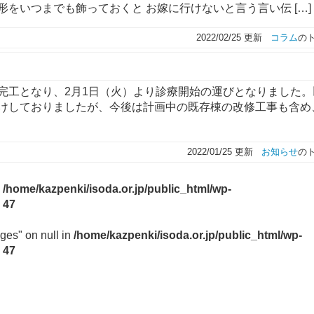
をいつまでも飾っておくと お嫁に行けないと言う言い伝 […]
2022/02/25 更新
コラム
の
完工となり、2月1日（火）より診療開始の運びとなりました。
けしておりましたが、今後は計画中の既存棟の改修工事も含め
2022/01/25 更新
お知らせ
の
n
/home/kazpenki/isoda.or.jp/public_html/wp-
e
47
ges" on null in
/home/kazpenki/isoda.or.jp/public_html/wp-
e
47