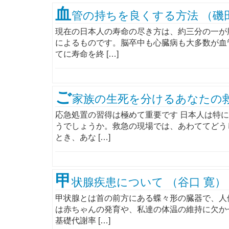
血
管の持ちを良くする方法 （磯
現在の日本人の寿命の尽き方は、約三分の一が
によるものです。脳卒中も心臓病も大多数が血
てに寿命を終 […]
ご
家族の生死を分けるあなたの救
応急処置の習得は極めて重要です 日本人は特
うでしょうか。救急の現場では、あわててどう
とき、あな […]
甲
状腺疾患について （谷口 寛）
甲状腺とは首の前方にある蝶々形の臓器で、人
は赤ちゃんの発育や、私達の体温の維持に欠か
基礎代謝率 […]