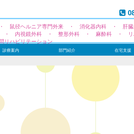
08
・ 鼠径ヘルニア専門外来 ・ 消化器内科 ・ 肝臓
 ・ 内視鏡外科 ・ 整形外科 ・ 麻酔科 ・ リ
問リハビリテーション
診療案内
部門紹介
在宅支援
径ヘルニア専門外来
科
科
トーマ（専門）外来
外来
科
域
療表
ックと健康診断
内
手術について
診療部（医師の紹介）
看護・介護部
地域連携室
リハビリテーション室
薬剤部
栄養管理部
事務部
居宅介護支援センタ
通所リハビリテーシ
訪問リハビリテーシ
訪問診療