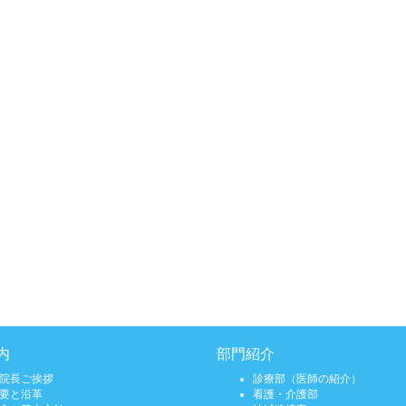
内
部門紹介
院長ご挨拶
診療部（医師の紹介）
要と沿革
看護・介護部