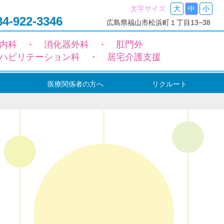
文字サイズ
大
中
小
4-922-3346
広島県福山市松浜町１丁目13−38
内科 ・ 消化器外科 ・ 肛門外
ハビリテーション科 ・ 居宅介護支援
医療関係者の方へ
リクルート
ー
ョン
ョン
転入院（依頼）の流れ
地域包括ケア病床設置のご案内
機能強化型在宅療養支援病院のご案内