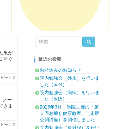
検索
検
索:
効果が
３年ぐ
最近の投稿
お盆休みのお知らせ
トピックス
院内勉強会（外来）を行いま
した（6/24）
院内勉強会（病棟）を行いま
した（5/15）
、ノー
てきま
2026年3月 当院主催の「第
５回お通じ健康教室」（市民
公開講座）を開催しました
トピックス
院内勉強会（放射線）を行い