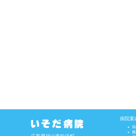
病院案
病
概