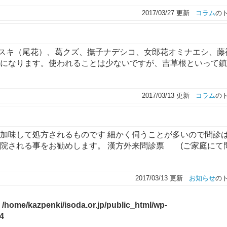
2017/03/27 更新
コラム
の
スキ（尾花）、葛クズ、撫子ナデシコ、女郎花オミナエシ、藤
薬になります。使われることは少ないですが、吉草根といって
2017/03/13 更新
コラム
の
を加味して処方されるものです 細かく伺うことが多いので問診
来院される事をお勧めします。 漢方外来問診票 (ご家庭にて
2017/03/13 更新
お知らせ
の
n
/home/kazpenki/isoda.or.jp/public_html/wp-
4