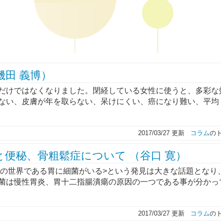
磯田 義博）
だけではなくなりました。閉経している女性に使うと、多彩な
ない、皮膚が年を取らない、呆けにくい、癌になり難い、平均
2017/03/27 更新
コラム
の
便秘、骨粗鬆症について （谷口 寛）
性の世界である胃に細菌がいる>という発見は大きな話題となり
菌は慢性胃炎、胃十二指腸潰瘍の原因の一つである事が分かっ
2017/03/27 更新
コラム
の