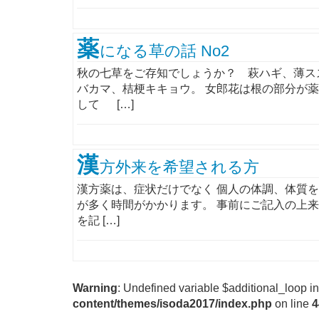
薬
になる草の話 No2
秋の七草をご存知でしょうか？ 萩ハギ、薄ス
バカマ、桔梗キキョウ。 女郎花は根の部分が
して […]
漢
方外来を希望される方
漢方薬は、症状だけでなく 個人の体調、体質
が多く時間がかかります。 事前にご記入の上
を記 […]
Warning
: Undefined variable $additional_loop i
content/themes/isoda2017/index.php
on line
4