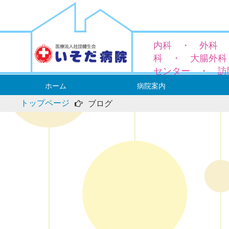
内科 ・ 外科 
科 ・ 大腸外科
センター ・ 訪
ホーム
病院案内
トップページ
ブログ
病院長ご挨拶
概要と沿革
理念と基本方針
厚生労働大臣の定める掲示事項
当院における個人情報の利用目的
アクセス
外科
― 鼠
内科
肛門外
大腸外
― ス
― 便秘
整形外
麻酔科
専門領
外来診
人間ド
入院案
当院の