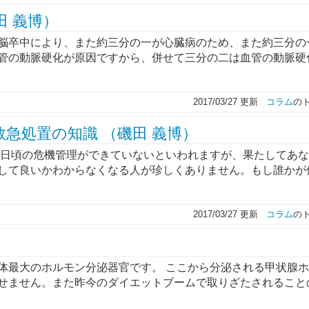
田 義博）
脳卒中により、また約三分の一が心臓病のため、また約三分の
管の動脈硬化が原因ですから、併せて三分の二は血管の動脈硬
2017/03/27 更新
コラム
の
急処置の知識 （磯田 義博）
に日頃の危機管理ができていないといわれますが、果たしてあ
して良いかわからなくなる人が珍しくありません。もし誰かが
2017/03/27 更新
コラム
の
体最大のホルモン分泌器官です。 ここから分泌される甲状腺
せません。また昨今のダイエットブームで取りざたされること