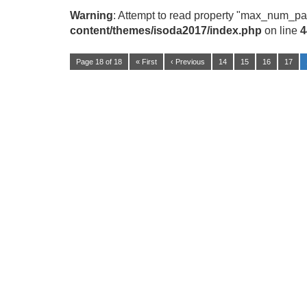
Warning
: Attempt to read property "max_num_pa
content/themes/isoda2017/index.php
on line
4
Page 18 of 18
« First
‹ Previous
14
15
16
17