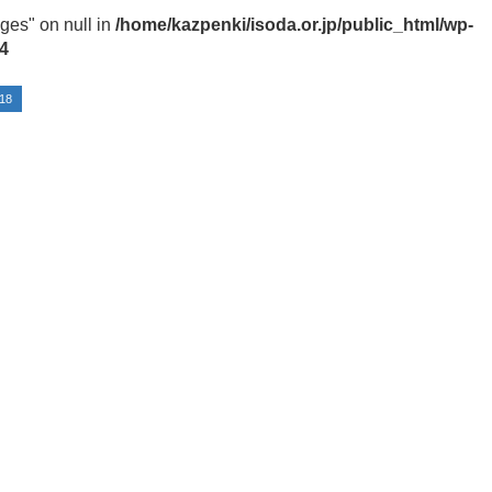
ges" on null in
/home/kazpenki/isoda.or.jp/public_html/wp-
4
18