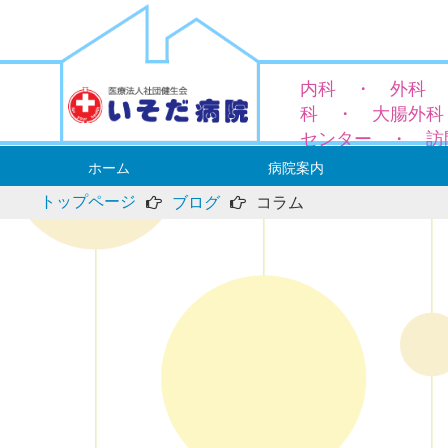
内科 ・ 外科 
科 ・ 大腸外科
センター ・ 訪
ホーム
病院案内
トップページ
ブログ
コラム
病院長ご挨拶
概要と沿革
理念と基本方針
厚生労働大臣の定める掲示事項
当院における個人情報の利用目的
アクセス
外科
― 鼠
内科
肛門外
大腸外
― ス
― 便秘
整形外
麻酔科
専門領
外来診
人間ド
入院案
当院の