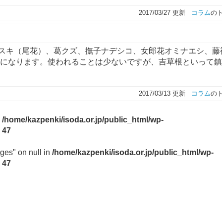
2017/03/27 更新
コラム
の
スキ（尾花）、葛クズ、撫子ナデシコ、女郎花オミナエシ、藤
薬になります。使われることは少ないですが、吉草根といって
2017/03/13 更新
コラム
の
n
/home/kazpenki/isoda.or.jp/public_html/wp-
e
47
ges" on null in
/home/kazpenki/isoda.or.jp/public_html/wp-
e
47