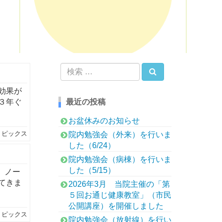
検索
検
索:
効果が
３年ぐ
最近の投稿
お盆休みのお知らせ
トピックス
院内勉強会（外来）を行いま
した（6/24）
院内勉強会（病棟）を行いま
した（5/15）
、ノー
てきま
2026年3月 当院主催の「第
５回お通じ健康教室」（市民
公開講座）を開催しました
トピックス
院内勉強会（放射線）を行い