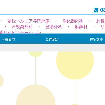
08
・ 鼠径ヘルニア専門外来 ・ 消化器内科 ・ 肝臓
 ・ 内視鏡外科 ・ 整形外科 ・ 麻酔科 ・ リ
問リハビリテーション
診療案内
部門紹介
在宅支援
径ヘルニア専門外来
科
科
トーマ（専門）外来
外来
科
域
療表
ックと健康診断
内
手術について
診療部（医師の紹介）
看護・介護部
地域連携室
リハビリテーション室
薬剤部
栄養管理部
事務部
居宅介護支援センタ
通所リハビリテーシ
訪問リハビリテーシ
訪問診療