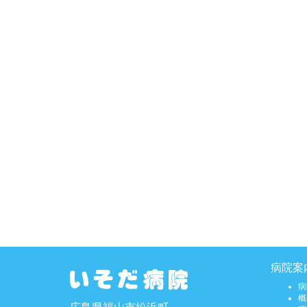
病院案
病
概