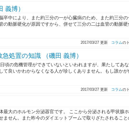
田 義博）
脳卒中により、また約三分の一が心臓病のため、また約三分の
管の動脈硬化が原因ですから、併せて三分の二は血管の動脈硬
2017/03/27 更新
コラム
の
急処置の知識 （磯田 義博）
に日頃の危機管理ができていないといわれますが、果たしてあ
して良いかわからなくなる人が珍しくありません。もし誰かが
2017/03/27 更新
コラム
の
体最大のホルモン分泌器官です。 ここから分泌される甲状腺
せません。また昨今のダイエットブームで取りざたされること