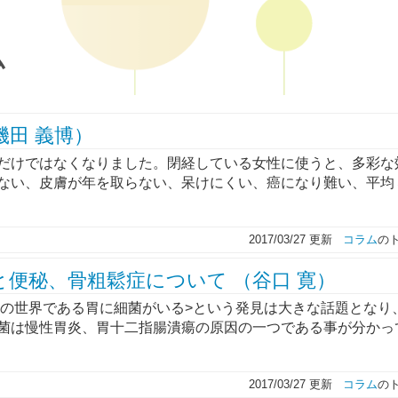
ム
磯田 義博）
だけではなくなりました。閉経している女性に使うと、多彩な
ない、皮膚が年を取らない、呆けにくい、癌になり難い、平均
2017/03/27 更新
コラム
の
便秘、骨粗鬆症について （谷口 寛）
性の世界である胃に細菌がいる>という発見は大きな話題となり
菌は慢性胃炎、胃十二指腸潰瘍の原因の一つである事が分かっ
2017/03/27 更新
コラム
の