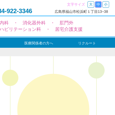
文字サイズ
大
中
小
4-922-3346
広島県福山市松浜町１丁目13−38
内科 ・ 消化器外科 ・ 肛門外
ハビリテーション科 ・ 居宅介護支援
医療関係者の方へ
リクルート
ー
ョン
ョン
転入院（依頼）の流れ
地域包括ケア病床設置のご案内
機能強化型在宅療養支援病院のご案内