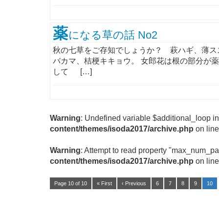
薬
になる草の話 No2
秋の七草をご存知でしょうか？ 萩ハギ、薄ス
バカマ、桔梗キキョウ。 女郎花は根の部分が
して […]
Warning
: Undefined variable $additional_loop i
content/themes/isoda2017/archive.php
on lin
Warning
: Attempt to read property "max_num_pa
content/themes/isoda2017/archive.php
on lin
Page 10 of 10
« First
‹ Previous
6
7
8
9
10