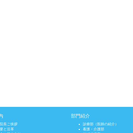
内
部門紹介
院長ご挨拶
診療部（医師の紹介）
要と沿革
看護・介護部