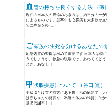
血
管の持ちを良くする方法 （磯
現在の日本人の寿命の尽き方は、約三分の一が
によるものです。脳卒中も心臓病も大多数が血
てに寿命を終 […]
ご
家族の生死を分けるあなたの救
応急処置の習得は極めて重要です 日本人は特
うでしょうか。救急の現場では、あわててどう
とき、あな […]
甲
状腺疾患について （谷口 寛）
甲状腺とは首の前方にある蝶々形の臓器で、人
は赤ちゃんの発育や、私達の体温の維持に欠か
基礎代謝率 […]